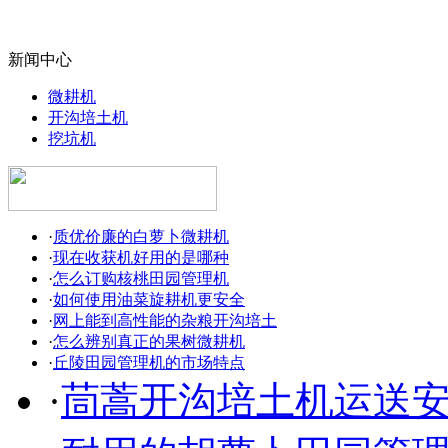
新闻中心
微耕机
开沟培土机
挖坑机
·
质优价廉的白萝卜微耕机
·
现在收获机好用的是哪种
·
怎么订购核桃田园管理机
·
如何使用油菜旋耕机更安全
·
网上能到高性能的杂粮开沟培土
·
怎么辨别真正的果树微耕机
·
丘陵田园管理机的市场特点
·
茼蒿开沟培土机运送