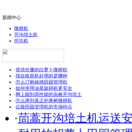
新闻中心
微耕机
开沟培土机
挖坑机
·
质优价廉的白萝卜微耕机
·
现在收获机好用的是哪种
·
怎么订购核桃田园管理机
·
如何使用油菜旋耕机更安全
·
网上能到高性能的杂粮开沟培土
·
怎么辨别真正的果树微耕机
·
丘陵田园管理机的市场特点
·
茼蒿开沟培土机运送