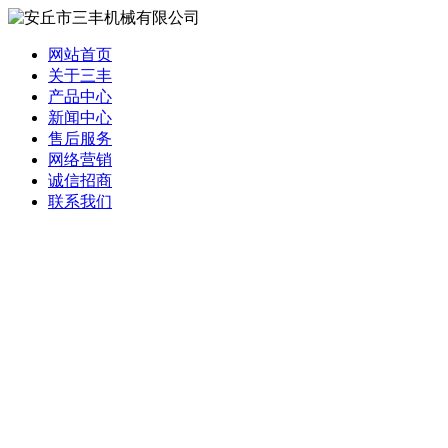
网站首页
关于三丰
产品中心
新闻中心
售后服务
网络营销
诚信招商
联系我们