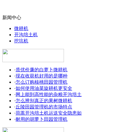
新闻中心
微耕机
开沟培土机
挖坑机
·
质优价廉的白萝卜微耕机
·
现在收获机好用的是哪种
·
怎么订购核桃田园管理机
·
如何使用油菜旋耕机更安全
·
网上能到高性能的杂粮开沟培土
·
怎么辨别真正的果树微耕机
·
丘陵田园管理机的市场特点
·
茼蒿开沟培土机运送安全隐患如
·
耐用的胡萝卜田园管理机