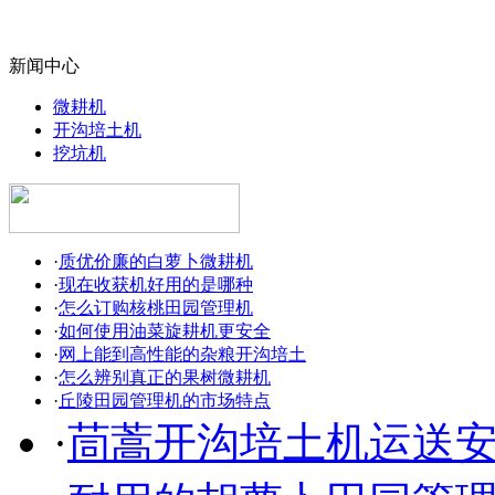
新闻中心
微耕机
开沟培土机
挖坑机
·
质优价廉的白萝卜微耕机
·
现在收获机好用的是哪种
·
怎么订购核桃田园管理机
·
如何使用油菜旋耕机更安全
·
网上能到高性能的杂粮开沟培土
·
怎么辨别真正的果树微耕机
·
丘陵田园管理机的市场特点
·
茼蒿开沟培土机运送